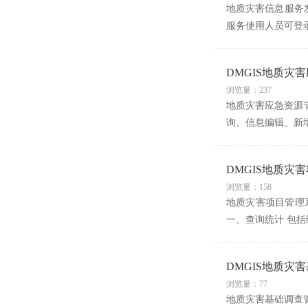
地质灾害信息服务
服务使用人员可登
DMGIS地质灾
浏览量：237
地质灾害应急资源
询、信息编辑、新
DMGIS地质灾
浏览量：158
地质灾害项目管理
一、查询统计 包
DMGIS地质灾
浏览量：77
地质灾害基础调查