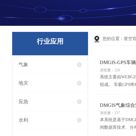
您的位置：
星空
行业应用
DMGIS-GPS
气象
浏览量：220
系统主要由WEBG
地灾
组成。 车载GPS
应急
DMGIS气象综
浏览量：237
水利
本系统是基于DMG
间数据库技术、分