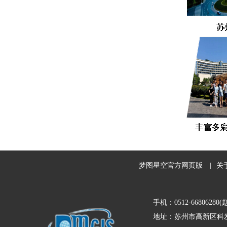
梦图星空官方网页版
|
关
手机：0512-66806280(
地址：苏州市高新区科发