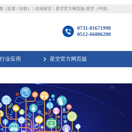
图
（
百度
/
谷歌
）
|
在线留言
|
星空官方网页版-星空（中国）
0731-81671998
0512-66806280
行业应用
星空官方网页版