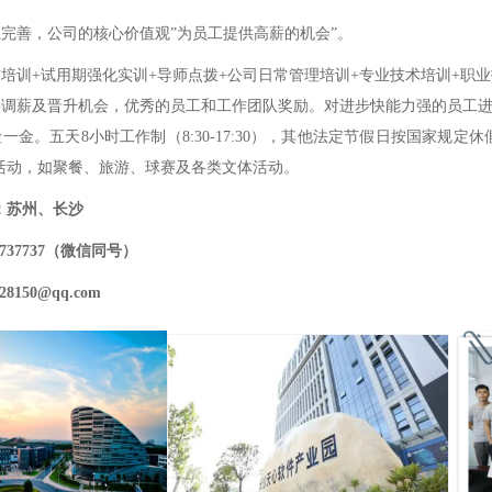
系完善，公司的核心价值观”为员工提供高薪的机会”。
前培训+试用期强化实训+导师点拨+公司日常管理培训+专业技术培训+职
提供调薪及晋升机会，优秀的员工和工作团队奖励。对进步快能力强的员工
险一金。五天8小时工作制（8:30-17:30），其他法定节假日按国家
活动，如聚餐、旅游、球赛及各类文体活动。
点：苏州、长沙
737737（微信同号）
8150@qq.com