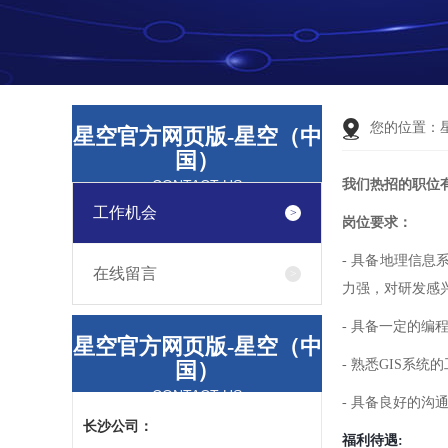
您的位置：
星空官方网页版-星空（中
国）
CONTACT US
我们热招的职位
工作机会
岗位要求：
- 具备地理信
在线留言
力强，对研发感
- 具备一定的编程
星空官方网页版-星空（中
- 熟悉GIS系
国）
CONTACT US
- 具备良好的
长沙公司：
福利待遇
: