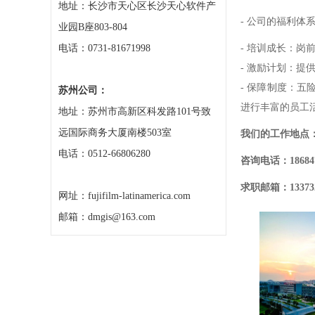
地址：长沙市天心区长沙天心软件产
- 公司的福利体
业园B座803-804
电话：0731-81671998
- 培训成长：岗
- 激励计划：
- 保障制度：五
苏州公司：
进行丰富的员工
地址：苏州市高新区科发路101号致
远国际商务大厦南楼503室
我们的工作地
电话：0512-66806280
咨询电话：18684
求职邮箱：133732
网址：fujifilm-latinamerica.com
邮箱：dmgis@163.com