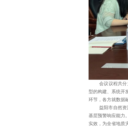
会议议程共分
型的构建、系统开
环节，各方就数据
益阳市自然资
基层预警响应能力
实效，为全省地质