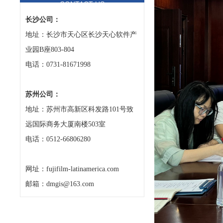
CONTACT US
长沙公司：
地址：长沙市天心区长沙天心软件产
业园B座803-804
电话：0731-81671998
苏州公司：
地址：苏州市高新区科发路101号致
远国际商务大厦南楼503室
电话：0512-66806280
网址：fujifilm-latinamerica.com
邮箱：dmgis@163.com