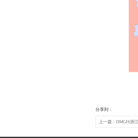
分享到：
上一篇：
DMGIS