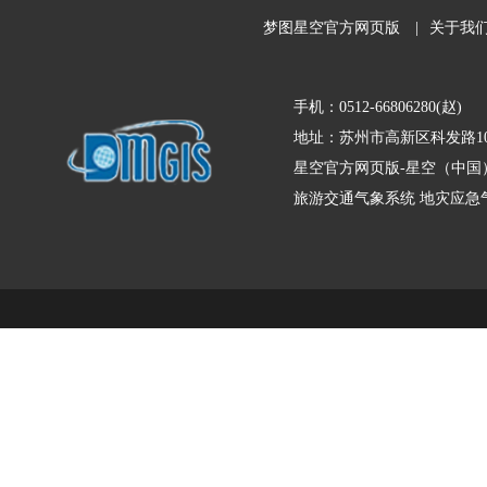
梦图星空官方网页版
|
关于我
手机：0512-66806280(赵)
地址：苏州市高新区科发路10
星空官方网页版-星空（中国
旅游交通气象系统
地灾应急