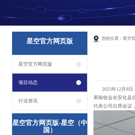
您的位置：
星空
星空官方网页版
星空官方网页版
项目动态
2025年12
果验收会在安化县
行业资讯
代表公司出席会议
星空官方网页版-星空（中
国）