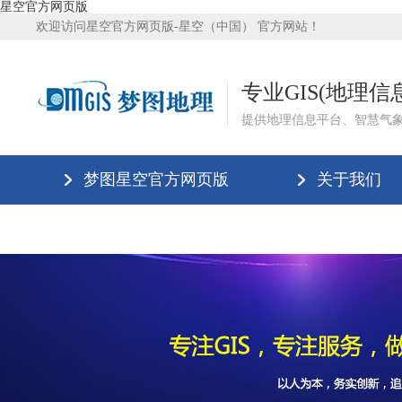
星空官方网页版
欢迎访问星空官方网页版-星空（中国） 官方网站！
专业GIS(地理
提供地理信息平台、智慧气
梦图星空官方网页版
关于我们
星空官方网页版-星空（中国）