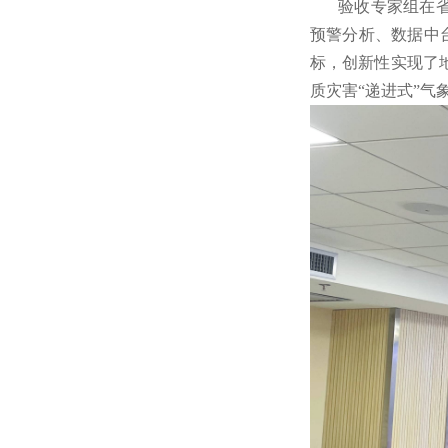
验收专家组在
预警分析、数据中
标，创新性实现了
质灾害“递进式”