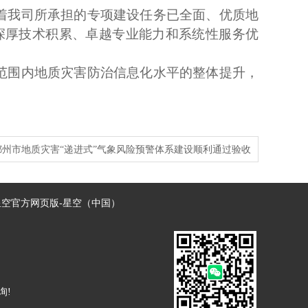
着我司所承担的专项建设任务已全面、优质地
深厚技术积累、卓越专业能力和系统性服务优
范围内地质灾害防治信息化水平的整体提升，
郴州市地质灾害“递进式”气象风险预警体系建设顺利通过验收
星空官方网页版-星空（中国）
询!