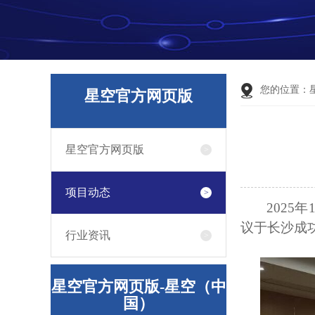
您的位置：
星空官方网页版
星空官方网页版
项目动态
2025
议于长沙成
行业资讯
星空官方网页版-星空（中
国）