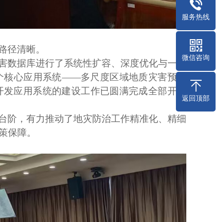
服务热线
路径清晰。
微信咨询
害数据库进行了系统性扩容、深度优化与一体
个核心应用系统
——多尺度区域地质灾害预警
开发应用系统的建设工作已圆满完成全部开发
返回顶部
台阶
，
有力推动了地灾防治工作精准化、精细
策保障。