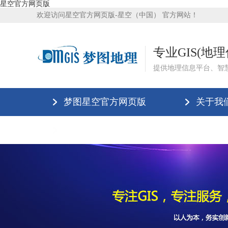
星空官方网页版
欢迎访问星空官方网页版-星空（中国） 官方网站！
专业GIS(地
提供地理信息平台、智
梦图星空官方网页版
关于我
星空官方网页版-星空（中国）