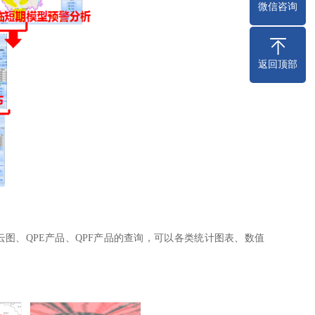
微信咨询
返回顶部
、QPE产品、QPF产品的查询，可以各类统计图表、数值