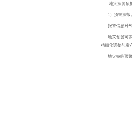
地灾预警预报制
1）预警预报。
报警信息对气象
地灾预警可实现2
精细化调整与发
地灾短临预警基