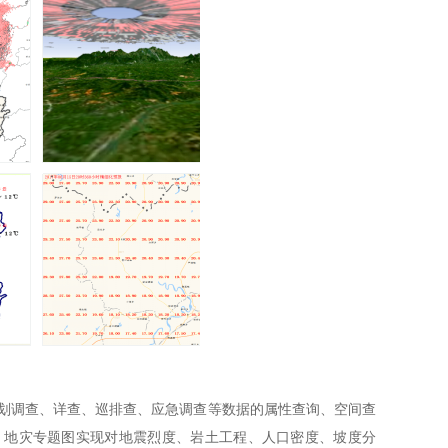
划调查、详查、巡排查、应急调查等数据的属性查询、空间查
。地灾专题图实现对地震烈度、岩土工程、人口密度、坡度分