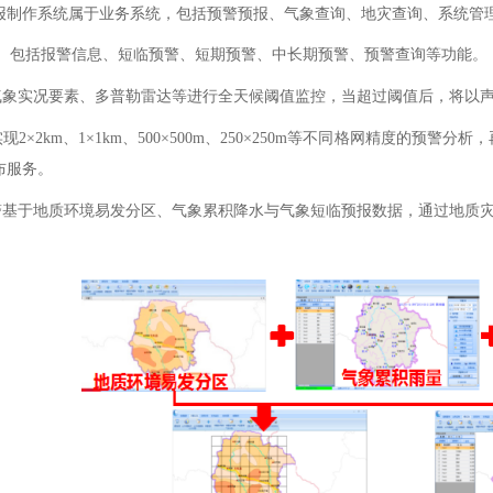
作系统属于业务系统，包括预警预报、气象查询、地灾查询、系统管
包括报警信息、短临预警、短期预警、中长期预警、预警查询等功能。
实况要素、多普勒雷达等进行全天候阈值监控，当超过阈值后，将以声
×2km、1×1km、500×500m、250×250m等不同格网精度的预
布服务。
于地质环境易发分区、气象累积降水与气象短临预报数据，通过地质灾