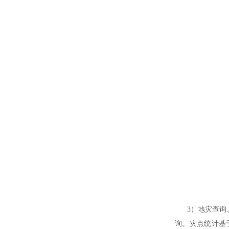
3）地灾查询。
询。灾点统计基