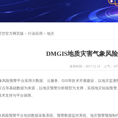
星空官方网页版
>
行业应用
>
地灾
DMGIS地质灾害气象风
发布时间：2017-12-14
人气：
197
险预警平台采用大数据、云服务、GIS等技术开展建设，以地灾监测
灾点等基础数据为来源，以地灾预警分析模型为支撑，实现地灾短临预警
技术支持与平台保障。
险预警平台包括数据采集系统、预警数据监控系统、地灾预警预报制作